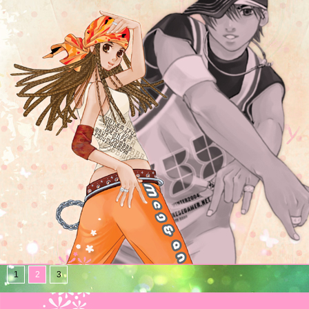
1
2
3