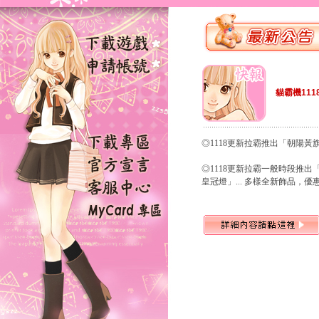
貓霸機111
◎1118更新拉霸推出「朝陽
◎1118更新拉霸一般時段推
皇冠燈」... 多樣全新飾品