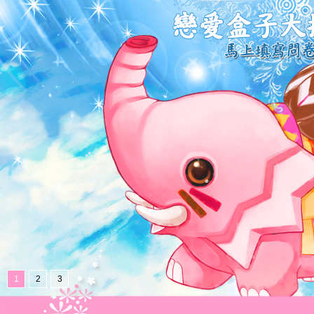
1
2
3