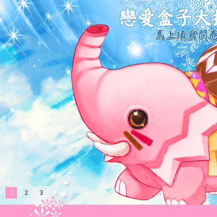
1
2
3