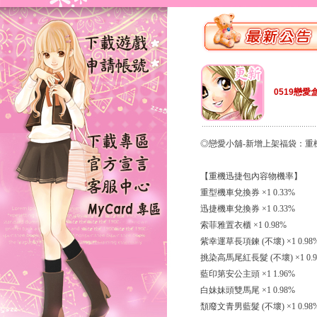
0519戀愛
◎戀愛小舖-新增上架福袋：重
【重機迅捷包內容物機率】
重型機車兌換券 ×1 0.33%
迅捷機車兌換券 ×1 0.33%
索菲雅置衣櫃 ×1 0.98%
紫幸運草長項鍊 (不壞) ×1 0.98
挑染高馬尾紅長髮 (不壞) ×1 0.9
藍印第安公主頭 ×1 1.96%
白妹妹頭雙馬尾 ×1 0.98%
頹廢文青男藍髮 (不壞) ×1 0.98