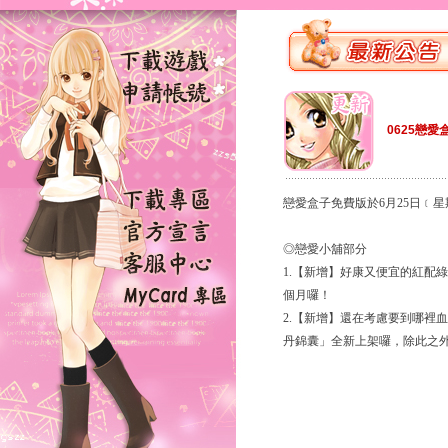
0625戀愛
戀愛盒子免費版於6月25日﹝
◎戀愛小舖部分
1.【新增】好康又便宜的紅配
個月囉！
2.【新增】還在考慮要到哪裡
丹錦囊」全新上架囉，除此之