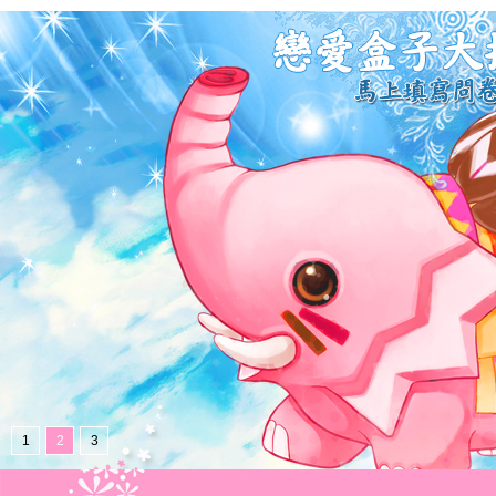
1
2
3