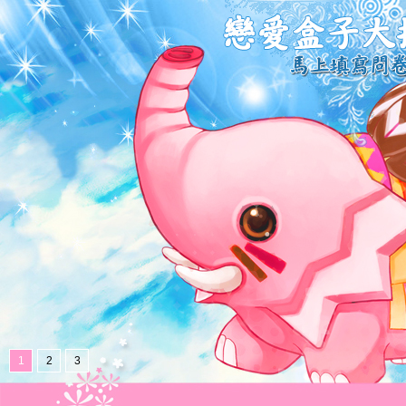
1
2
3