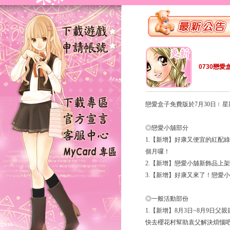
0730戀愛
戀愛盒子免費版於7月30日﹝
◎戀愛小舖部分
1.【新增】好康又便宜的紅配
個月囉！
2.【新增】戀愛小舖新飾品上
3.【新增】好康又來了！戀愛小
◎一般活動部份
1.【新增】8月3日~8月9
快去櫻花村幫助袁父解決煩惱