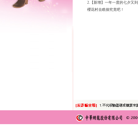
2.【新增】一年一度的七夕又
櫻花村去瞧個究竟吧！