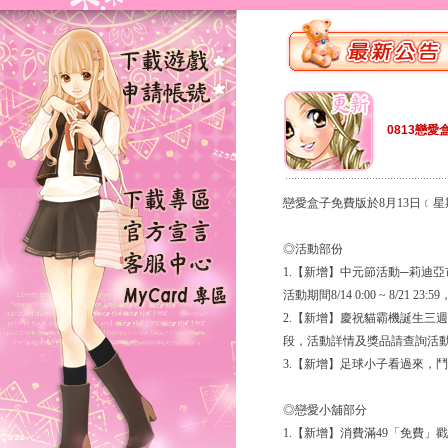
0813戀愛
戀愛盒子免費版於8月13日﹝
◎活動部份
1.【新增】中元節活動─莉迪
活動期間8/14 0:00 ~ 8/21 
2.【新增】慶祝貓霸機誕生三週年
段，活動詳情及獎品請查詢活
3.【新增】足球小子看過來，
◎戀愛小舖部分
1.【新增】消費滿49「免費」