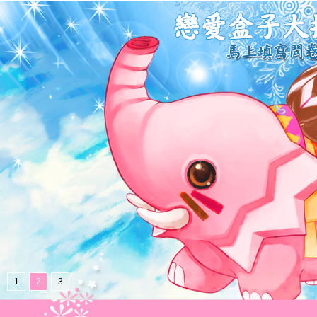
1
2
3