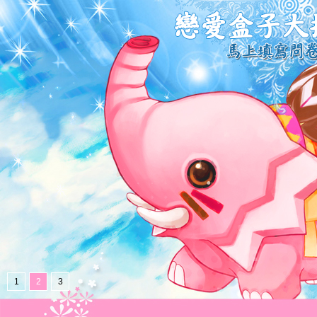
1
2
3