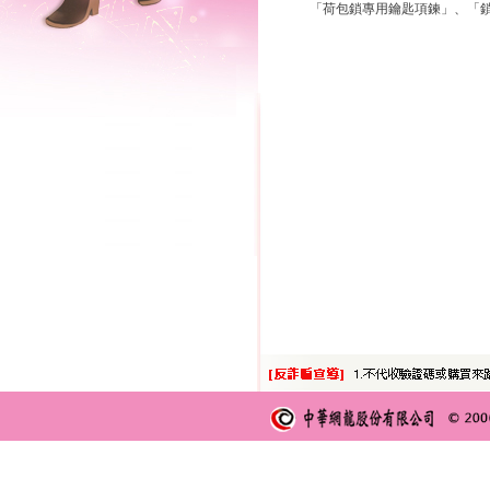
「荷包鎖專用鑰匙項鍊」、「