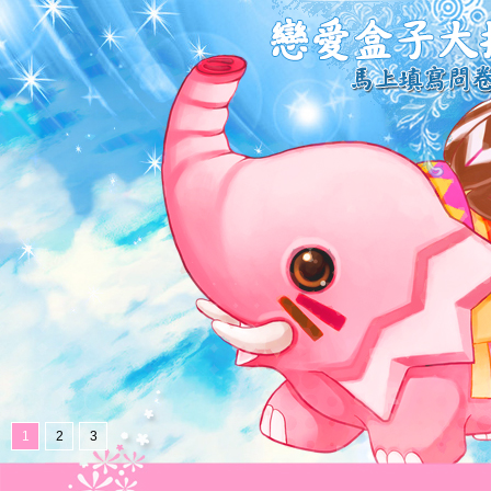
1
2
3