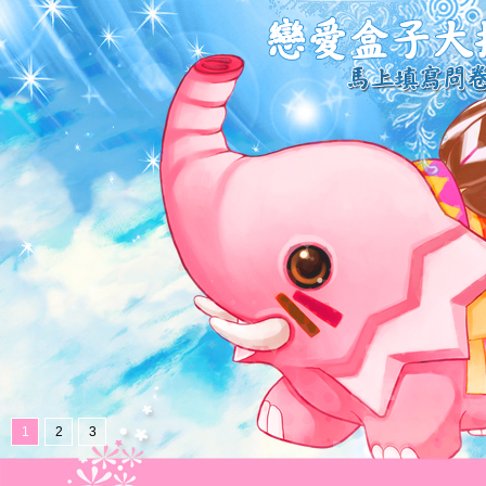
1
2
3