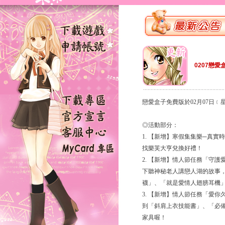
0207戀愛
戀愛盒子免費版於02月07日
◎活動部分：
1. 【新增】寒假集集樂─真實
找樂芙大亨兌換好禮！
2. 【新增】情人節任務「守護
下聽神秘老人講戀人湖的故事
襪」、「就是愛情人翅膀耳機
3. 【新增】情人節任務「愛你
到「斜肩上衣技能書」、「必
家具喔！