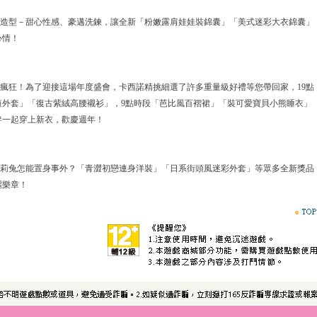
尚造型－甜心性感、豪邁洗鍊，讓全新「粉嫩露肩娃娃裝錦囊」「美式迷彩大衣錦囊」
心情！
也瘋狂！為了迎接這場年度盛會，卡西諾精挑細選了許多重量級好禮等您帶回家，19點
短外套」「復古紫絨高腰襯衫」，9點時段「芭比風百褶裙」「裝可愛寶貝小熊睡衣」
伴一起穿上新衣，歡慶週年！
瑪莉兔怎能置身事外？「青澀初戀連身洋裝」「日系街頭風迷彩外套」等眾多全新獎品
麗樂章！