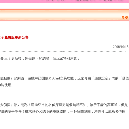
盒子免費版更新公告
2008/10/15
﹝星期三﹞更新後，將做以下的調整，請玩家特別注意：
儲值點數引起糾紛，遊戲中已開放MyCard交易功能，玩家可由「遊戲設定」內的「儲值
功能使用。
牌大偵探」熱力開跑！莉迪亞市的名偵探摳男是個無所不知、無所不能的萬事通，但是
解決的棘手事件！徵求熱心又聰明的團隊協助，一起解開謎團，您也可以成為名偵探