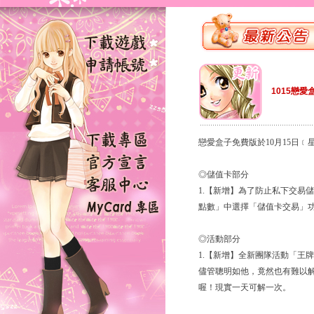
1015戀愛
戀愛盒子免費版於10月15日
◎儲值卡部分
1.【新增】為了防止私下交易
點數」中選擇「儲值卡交易」
◎活動部分
1.【新增】全新團隊活動「王
儘管聰明如他，竟然也有難以
喔！現實一天可解一次。