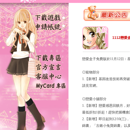
1112戀愛
戀愛盒子免費版於11月12日
◎寵物部分
1.【新增】基因改造技術再突
請見官網。
◎戀愛小舖部分
1.【新增】戀愛感恩回饋月，好康
最低折扣1折起！趕快把握機會
2.【新增】即日起到12/10
錦囊」「古錐小兔寶錦囊」以及