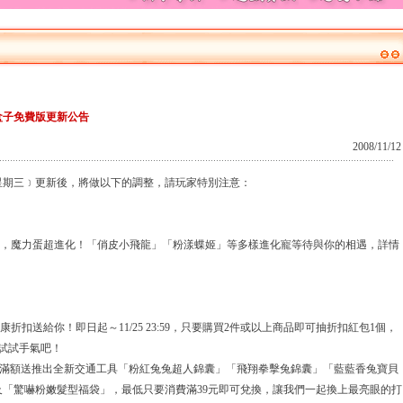
盒子免費版更新公告
2008/11/12
﹝星期三﹞更新後，將做以下的調整，請玩家特別注意：
破，魔力蛋超進化！「俏皮小飛龍」「粉漾蝶姬」等多樣進化寵等待與你的相遇，詳情
折扣送給你！即日起～11/25 23:59，只要購買2件或以上商品即可抽折扣紅包1個，
試試手氣吧！
(三)，滿額送推出全新交通工具「粉紅兔兔超人錦囊」「飛翔拳擊兔錦囊」「藍藍香兔寶貝
「驚嚇粉嫩髮型福袋」，最低只要消費滿39元即可兌換，讓我們一起換上最亮眼的打