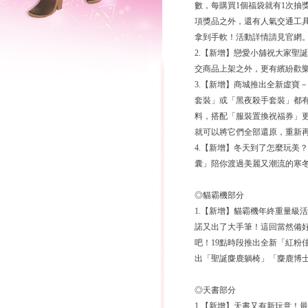
數，每購買1個福袋就有1次抽
項獎品之外，還有人氣交通工
拿到手軟！活動詳情請見官網
2.【新增】戀愛小舖祝大家聖
交商品上架之外，更有繽紛歡
3.【新增】商城推出全新虛寶
套裝」或「黑夜殺手套裝」都
料，搭配「服裝置換祝福券」
就可以將它們全部還原，重新
4.【新增】冬天到了怎麼玩美
囊」陪你渡過美麗又潮流的寒
◎貓霸機部分
1.【新增】貓霸機年終重量級
諾又出了大手筆！這回當然備
吧！19點時段推出全新「紅粉
出「聖誕麋鹿躺椅」「麋鹿博
◎天書部分
1.【新增】天書又有新玩意！