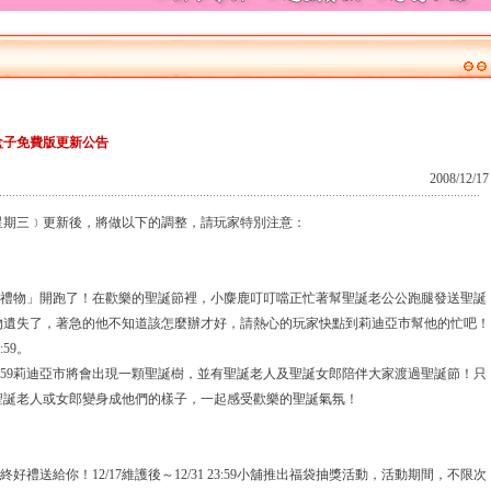
盒子免費版更新公告
2008/12/17
﹝星期三﹞更新後，將做以下的調整，請玩家特別注意：
誕禮物」開跑了！在歡樂的聖誕節裡，小麋鹿叮叮噹正忙著幫聖誕老公公跑腿發送聖誕
物遺失了，著急的他不知道該怎麼辦才好，請熱心的玩家快點到莉迪亞市幫他的忙吧！
:59。
12/31 23:59莉迪亞市將會出現一顆聖誕樹，並有聖誕老人及聖誕女郎陪伴大家渡過聖誕節！只
聖誕老人或女郎變身成他們的樣子，一起感受歡樂的聖誕氣氛！
好禮送給你！12/17維護後～12/31 23:59小舖推出福袋抽獎活動，活動期間，不限次