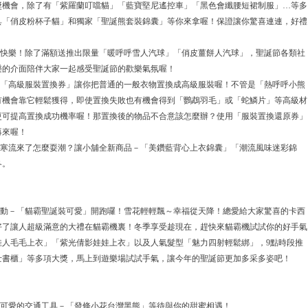
獎機會，除了有「紫羅蘭叮噹貓」「藍寶堅尼遙控車」「黑色會纖腰短裙制服」…等多
具「俏皮粉杯子貓」和獨家「聖誕熊套裝錦囊」等你來拿喔！保證讓你驚喜連連，好禮
。
誕快樂！除了滿額送推出限量「暖呼呼雪人汽球」「俏皮薑餅人汽球」，聖誕節各類社
樂的介面陪伴大家一起感受聖誕節的歡樂氣氛喔！
－「高級服裝置換券」讓你把普通的一般衣物置換成高級服裝喔！不管是「熱呼呼小熊
有機會靠它輕鬆獲得，即使置換失敗也有機會得到「鸚鵡羽毛」或「蛇鱗片」等高級材
更可提高置換成功機率喔！那置換後的物品不合意該怎麼辦？使用「服裝置換還原券」
再來喔！
？寒流來了怎麼耍潮？讓小舖全新商品－「美鑽藍背心上衣錦囊」「潮流風味迷彩錦
冬。
活動－「貓霸聖誕裝可愛」開跑囉！雪花輕輕飄～幸福從天降！總愛給大家驚喜的卡西
好了讓人超級滿意的大禮在貓霸機裏！冬季享受趁現在，趕快來貓霸機試試你的好手氣
佳人毛毛上衣」「紫光倩影娃娃上衣」以及人氣髮型「魅力四射輕鬆綁」，9點時段推
士書櫃」等多項大獎，馬上到遊樂場試試手氣，讓今年的聖誕節更加多采多姿吧！
最可愛的交通工具－「發條小花台灣黑熊」等待與你的甜蜜相遇！