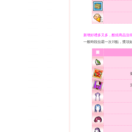
新增好禮多又多，酷炫商品沒
一般時段拉霸一次19點，獎項
圖