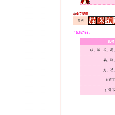
集字活動
名稱
『兌換獎品 』
兌換
貓、咪、拉、霸
貓、咪
好、禮
任選不
任選不