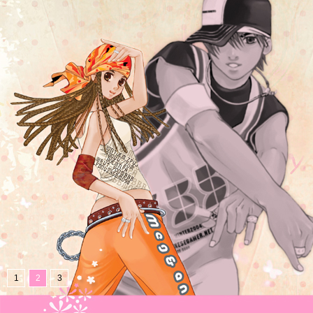
1
2
3