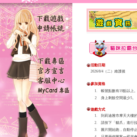
活動日期
2026/8/4（二）維護後
參加資格
1.
帳號點數有19點以上
2
身上剩餘空間最少5。
遊戲方式
1.
到莉迪雅市摩天大樓的
2.
請按下「貓爪」進行拉
3.
圖片開始跑，自動停
4.
只要兩個圖案一樣就會