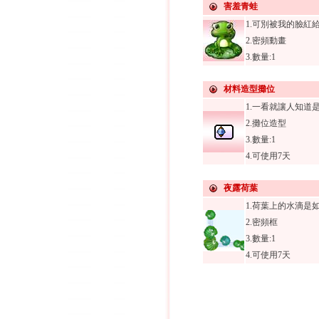
害羞青蛙
1.可別被我的臉紅
2.密頻動畫
3.數量:1
材料造型攤位
1.一看就讓人知道
2.攤位造型
3.數量:1
4.可使用7天
夜露荷葉
1.荷葉上的水滴是
2.密頻框
3.數量:1
4.可使用7天