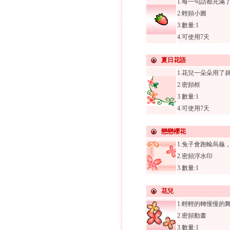
1.每一句話都充滿
2.輕頻小圖
3.數量:1
4.可使用7天
夏日花語
1.花兒一朵朵用了
2.密頻框
3.數量:1
4.可使用7天
戀戀櫻花
1.兔子會跑輸烏龜
2.密頻浮水印
3.數量:1
花兒
1.輕輕的轉慢慢的
2.密頻動畫
3.數量:1