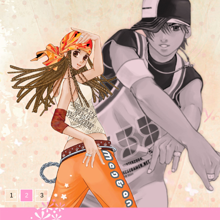
1
2
3