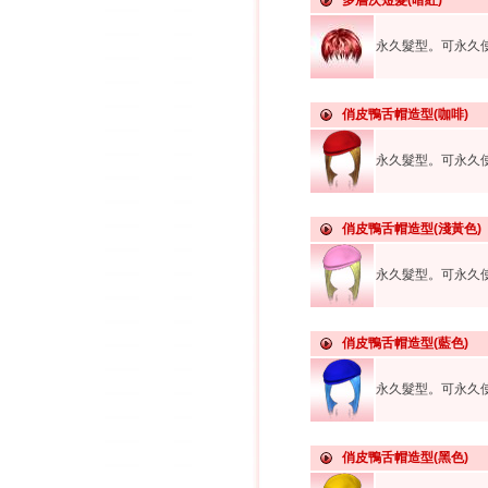
多層次短髮(暗紅)
永久髮型。可永久
俏皮鴨舌帽造型(咖啡)
永久髮型。可永久
俏皮鴨舌帽造型(淺黃色)
永久髮型。可永久
俏皮鴨舌帽造型(藍色)
永久髮型。可永久
俏皮鴨舌帽造型(黑色)