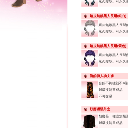
永久髮型。可永久
嬉皮無敵黑人長辮(銀白)
嬉皮無敵黑人長辮(
永久髮型。可永久
嬉皮無敵黑人長辮(紫色)
嬉皮無敵黑人長辮(
永久髮型。可永久
龍的傳人功夫褲
台的不夠猛就不叫
16級技能書成品
不可交易
頹廢獵裝外套
頹廢是一種虛無飄
16級技能書成品