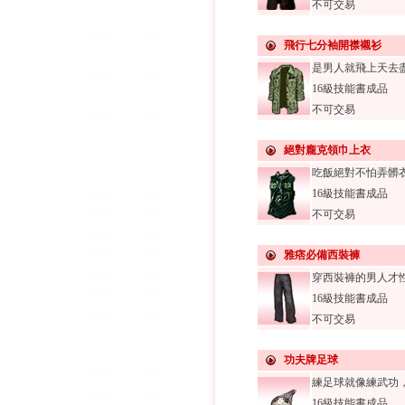
不可交易
飛行七分袖開襟襯衫
是男人就飛上天去
16級技能書成品
不可交易
絕對龐克領巾上衣
吃飯絕對不怕弄髒
16級技能書成品
不可交易
雅痞必備西裝褲
穿西裝褲的男人才
16級技能書成品
不可交易
功夫牌足球
練足球就像練武功
16級技能書成品