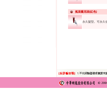
搖滾龐克頭(紅色)
永久髮型。可永久