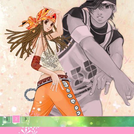
1
2
3