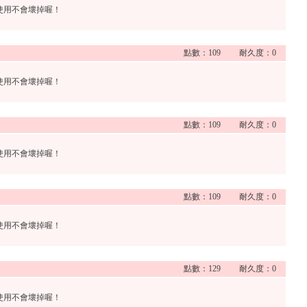
使用不會壞掉喔！
點數：109
耐久度：0
使用不會壞掉喔！
點數：109
耐久度：0
使用不會壞掉喔！
點數：109
耐久度：0
使用不會壞掉喔！
點數：129
耐久度：0
使用不會壞掉喔！