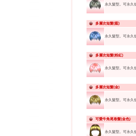
永久髮型。可永久
多層次短髮(藍)
永久髮型。可永久
多層次短髮(粉紅)
永久髮型。可永久
多層次短髮(金)
永久髮型。可永久
可愛牛角尾卷髮(金色)
永久髮型。可永久