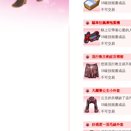
18級技能書成品
不可交易
驅車狂飆摩拖重機
騎上它帶著心愛的
18級技能書成品
不可交易
流行教主豹紋百褶裙
想當流行教主就不
18級技能書成品
不可交易
凡爾賽公主小外套
公主的衣櫃缺了這
18級技能書成品
不可交易
好感度一流毛線外套