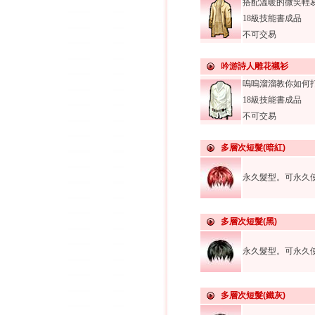
搭配溫暖的微笑輕
18級技能書成品
不可交易
吟游詩人雕花襯衫
嗚嗚溜溜教你如何
18級技能書成品
不可交易
多層次短髮(暗紅)
永久髮型。可永久
多層次短髮(黑)
永久髮型。可永久
多層次短髮(鐵灰)