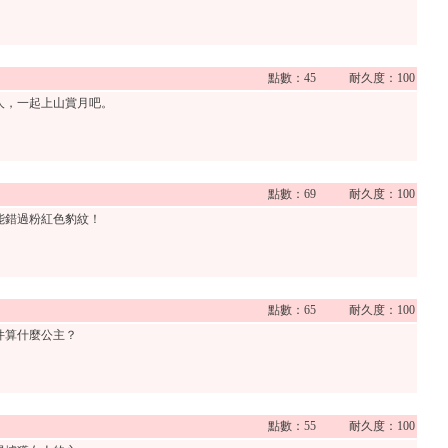
點數：45
耐久度：100
人，一起上山賞月吧。
點數：69
耐久度：100
能錯過粉紅色豹紋！
點數：65
耐久度：100
件算什麼公主？
點數：55
耐久度：100