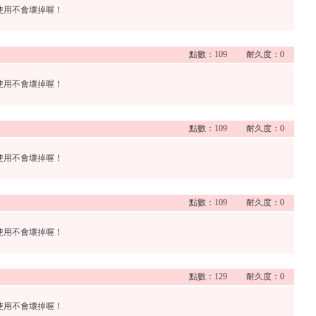
使用不會壞掉喔！
點數：109
耐久度：0
使用不會壞掉喔！
點數：109
耐久度：0
使用不會壞掉喔！
點數：109
耐久度：0
使用不會壞掉喔！
點數：129
耐久度：0
使用不會壞掉喔！