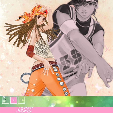
1
2
3